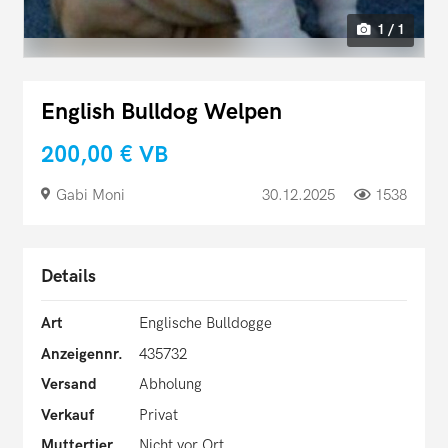
1 / 1
English Bulldog Welpen
200,00 €
VB
Gabi Moni
30.12.2025
1538
Details
Art
Englische Bulldogge
Anzeigennr.
435732
Versand
Abholung
Verkauf
Privat
Muttertier
Nicht vor Ort