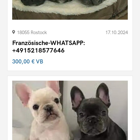
18055 Rostock
17.10.2024
Französische-WHATSAPP:
+4915218577646
300,00 €
VB