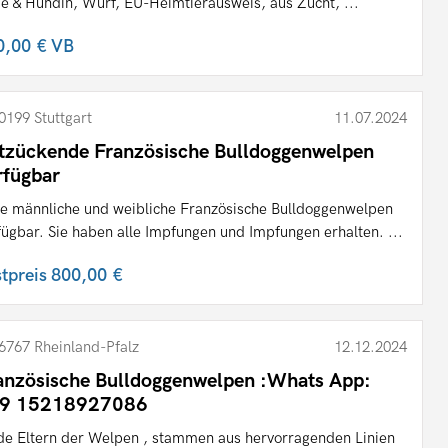
e & Hündin, Wurf, EU-Heimtierausweis, aus Zucht, ...
0,00 €
VB
0199 Stuttgart
11.07.2024
tzückende Französische Bulldoggenwelpen
rfügbar
e männliche und weibliche Französische Bulldoggenwelpen
fügbar. Sie haben alle Impfungen und Impfungen erhalten. ...
stpreis
800,00 €
6767 Rheinland-Pfalz
12.12.2024
anzösische Bulldoggenwelpen :Whats App:
9 15218927086
de Eltern der Welpen , stammen aus hervorragenden Linien