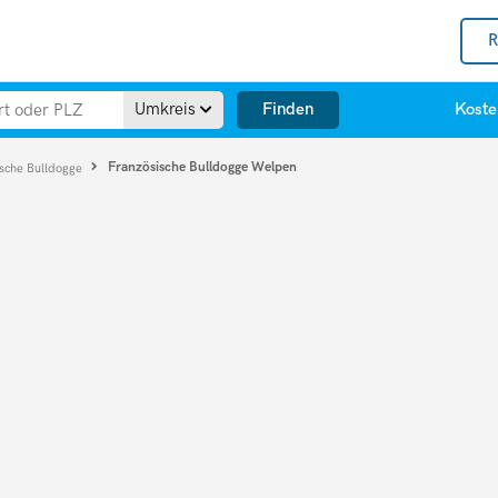
R
Finden
Umkreis
Koste
Französische Bulldogge Welpen
ische Bulldogge