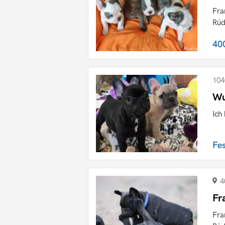
Fra
Rüd
40
104
Wu
Ich
Fe
4
Fr
Fra