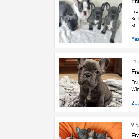
Fr
Fra
Bul
Mit 
Fe
213
Fr
Fra
Wir
20
5
Fr