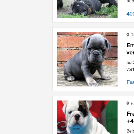
Rüd
40
7
En
ve
Süß
ver
Fe
5
Fr
+4
Bei