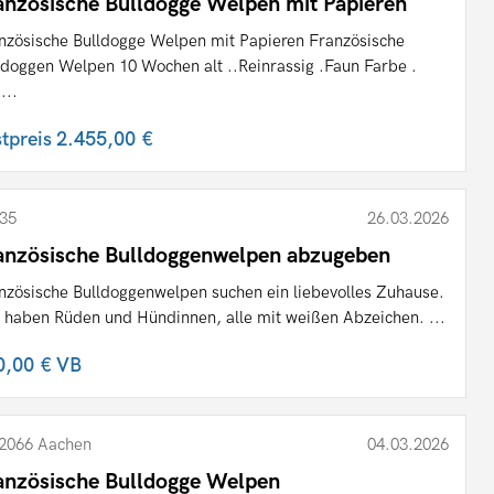
anzösische Bulldogge Welpen mit Papieren
nzösische Bulldogge Welpen mit Papieren Französische
ldoggen Welpen 10 Wochen alt ..Reinrassig .Faun Farbe .
...
stpreis
2.455,00 €
35
26.03.2026
anzösische Bulldoggenwelpen abzugeben
nzösische Bulldoggenwelpen suchen ein liebevolles Zuhause.
 haben Rüden und Hündinnen, alle mit weißen Abzeichen. ...
0,00 €
VB
2066 Aachen
04.03.2026
anzösische Bulldogge Welpen