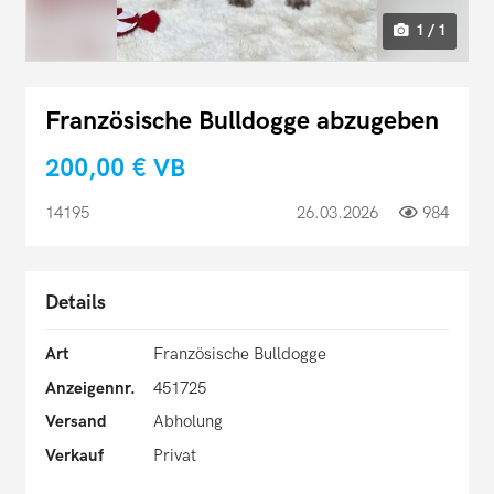
1 / 1
Französische Bulldogge abzugeben
200,00 €
VB
14195
26.03.2026
984
Details
Art
Französische Bulldogge
Anzeigennr.
451725
Versand
Abholung
Verkauf
Privat