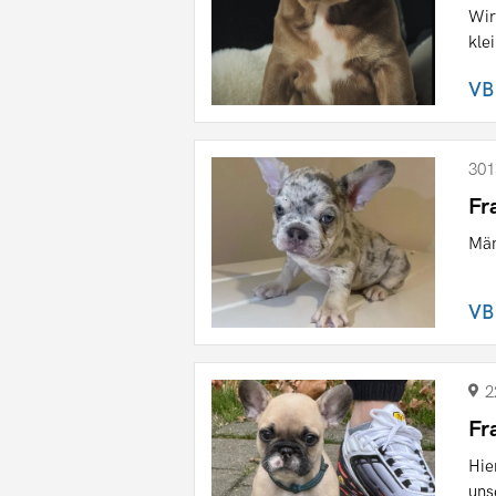
Wir
kle
VB
301
Fr
Män
VB
2
Fr
Hie
uns