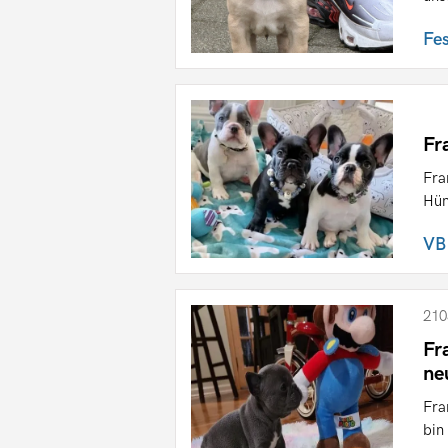
Fe
Fr
Fra
Hün
VB
210
Fr
ne
Fra
bin