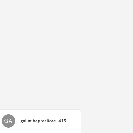
GA
galumbaprestiore+419