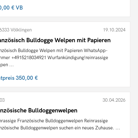
0,00 €
VB
6333 Völklingen
19.10.2024
anzösisch Bulldogge Welpen mit Papieren
nzösisch Bulldogge Welpen mit Papieren WhatsApp-
mer +4915218034921 Wurfankündigung!reinrassige
pen ...
stpreis
350,00 €
03
30.04.2026
anzösische Bulldoggenwelpen
nrassige Französische Bulldoggenwelpen Reinrassige
nzösische Bulldoggenwelpen suchen ein neues Zuhause. ...