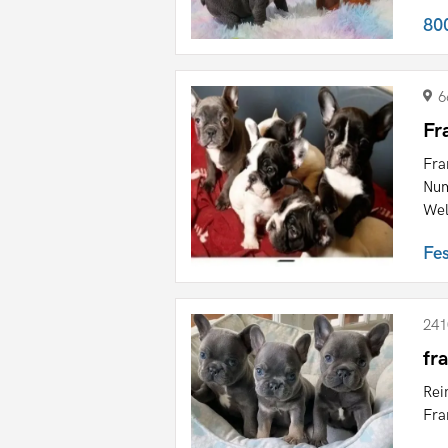
80
6
Fr
Fra
Num
Wel
Fe
241
fr
Rei
Fra