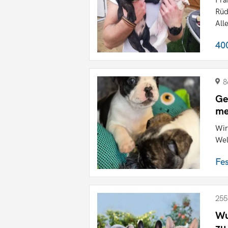
Rüd
Alle
40
8
Ge
me
Wir
Wel
Fe
255
Wu
zu