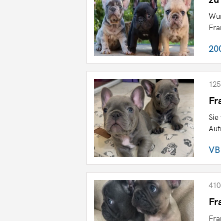
Wun
Fra
20
125
Fr
Sie
Auf
VB
410
Fr
Fra