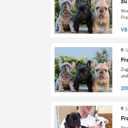
zu
Wun
Fra
VB
G
Fr
Zug
und
20
2
Fr
Fra