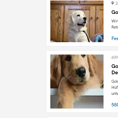
2
Go
Wir
Ret
Fe
609
Go
De
Gol
Hüf
unte
58