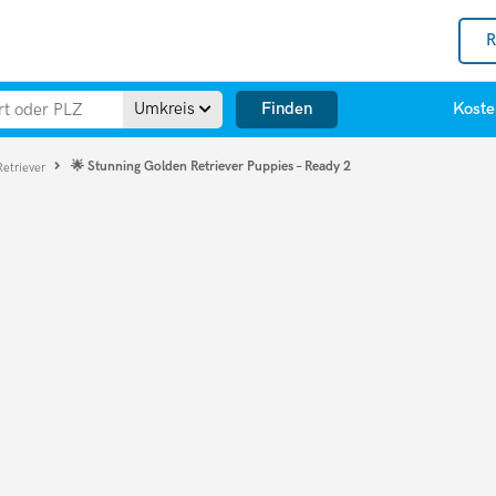
R
Finden
Umkreis
Koste
🌟 Stunning Golden Retriever Puppies – Ready 2
Retriever