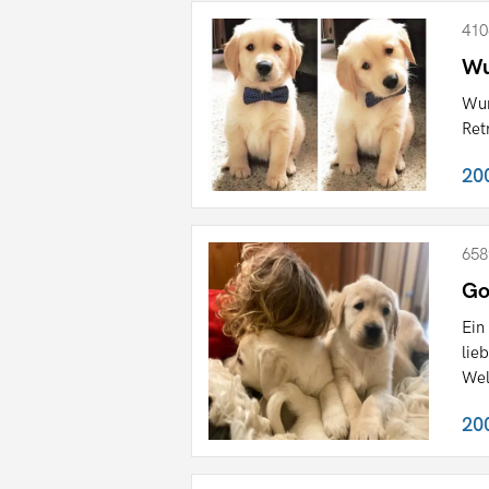
410
Wu
Wun
Ret
20
658
Go
Ein
lie
Wel
20