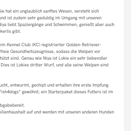
Sie hat ein unglaublich sanftes Wesen, versteht sich
und ist zudem sehr geduldig im Umgang mit unseren
Niya liebt Spaziergänge und Schwimmen, genießt aber auch
erlis gibt.
eim Kennel Club (KC) registrierter Golden-Retriever-
freie Gesundheitszeugnisse, sodass die Welpen vor
tzt sind. Genau wie Niya ist Lokie ein sehr liebevoller
Dies ist Lokies dritter Wurf, und alle seine Welpen sind
ucht, entwurmt, gechipt und erhalten ihre erste Impfung.
ish4dogs“ gewöhnt; ein Starterpaket dieses Futters ist im
bgabebereit.
milienhaushalt auf und werden mit unseren anderen Hunden