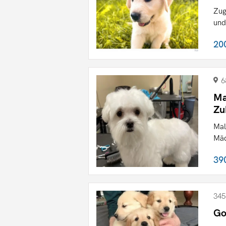
Zug
und
20
6
Ma
Zu
Mal
Mäd
39
345
Go