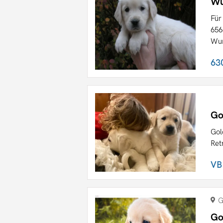
Wu
Für
656
Wun
63
Go
Gol
Ret
VB
G
Go