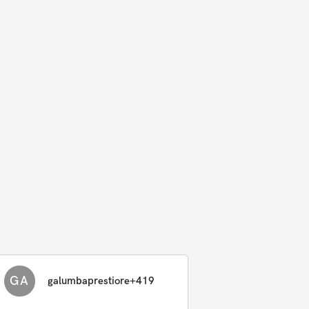
GA
galumbaprestiore+419