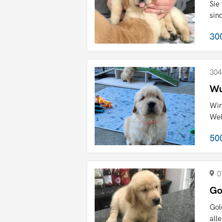
Sie
sin
30
304
Wu
Wir
Wel
50
0
Go
Gol
all