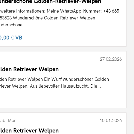
nderschöne Golden-Retriever-Welpen
 weitere Informationen: Meine WhatsApp-Nummer: +43 665
83523 Wunderschöne Golden-Retriever-Welpen
derschöne ...
0,00 €
VB
27.02.2026
lden Retriever Welpen
den Retriever Welpen Ein Wurf wunderschöner Golden
riever Welpen. Aus liebevoller Hausaufzucht. Die ...
abi Moni
10.01.2026
lden Retriever Welpen