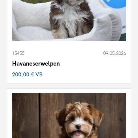
15455
09.05.2026
Havaneserwelpen
200,00 €
VB