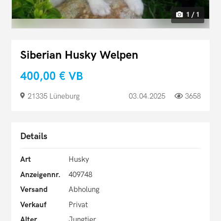
1 / 1
Siberian Husky Welpen
400,00 €
VB
21335 Lüneburg
03.04.2025
3658
Details
Art
Husky
Anzeigennr.
409748
Versand
Abholung
Verkauf
Privat
Alter
Jungtier