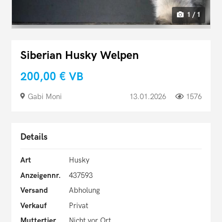
1 / 1
Siberian Husky Welpen
200,00 €
VB
Gabi Moni
13.01.2026
1576
Details
Art
Husky
Anzeigennr.
437593
Versand
Abholung
Verkauf
Privat
Muttertier
Nicht vor Ort