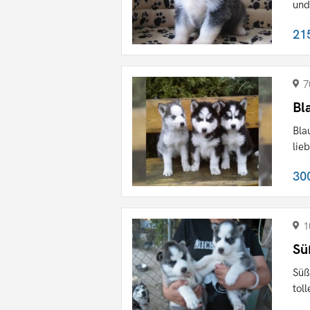
und
21
7
Bl
Bla
lie
30
1
Sü
Süß
tol