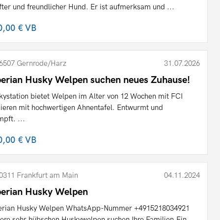
fter und freundlicher Hund. Er ist aufmerksam und ...
0,00 €
VB
6507 Gernrode/Harz
31.07.2026
berian Husky Welpen suchen neues Zuhause!
kystation bietet Welpen im Alter von 12 Wochen mit FCI
ieren mit hochwertigen Ahnentafel. Entwurmt und
mpft. ...
0,00 €
VB
0311 Frankfurt am Main
04.11.2024
berian Husky Welpen
erian Husky Welpen WhatsApp-Nummer +4915218034921
ere sehr hübschen Huskywelpen suchen Ihre Familien.Ein