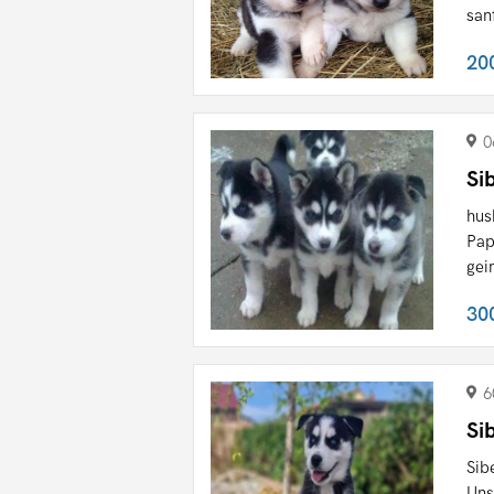
san
20
0
Si
hus
Pap
gei
30
6
Si
Sib
Uns