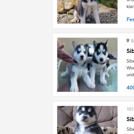
klei
Fe
5
Si
Sib
Woc
und
40
101
Si
Sib