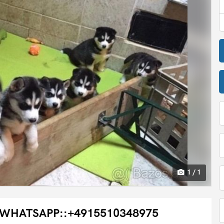
1 / 1
n -WHATSAPP::+4915510348975