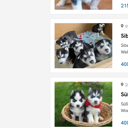
21
6
Si
Sib
Wel
40
2
Sü
Süß
Woc
40