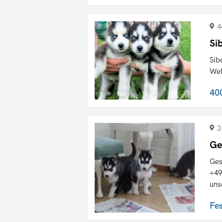
4
Si
Sib
Wel
40
3
Ge
Ges
+49
uns
Fe