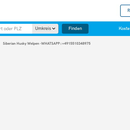
R
Finden
Umkreis
Koste
Siberian Husky Welpen -WHATSAPP::+4915510348975