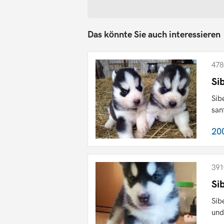
Das könnte Sie auch interessieren
478
Si
Sib
san
20
391
Si
Sib
und