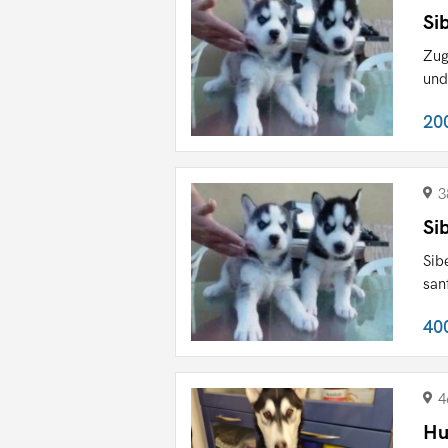
Si
Zug
und
20
3
Si
Sib
san
40
4
Hu