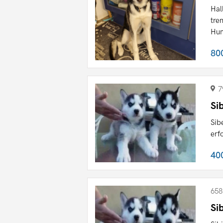
Hal
tre
Hun
80
7
Si
Sib
erf
40
658
Si