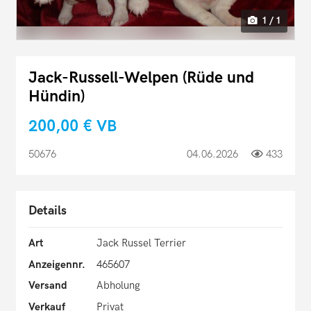
1 / 1
Jack-Russell-Welpen (Rüde und
Hündin)
200,00 €
VB
50676
04.06.2026
433
Details
Art
Jack Russel Terrier
Anzeigennr.
465607
Versand
Abholung
Verkauf
Privat