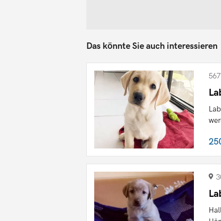
Das könnte Sie auch interessieren
567
La
Lab
wer
25
3
La
Hal