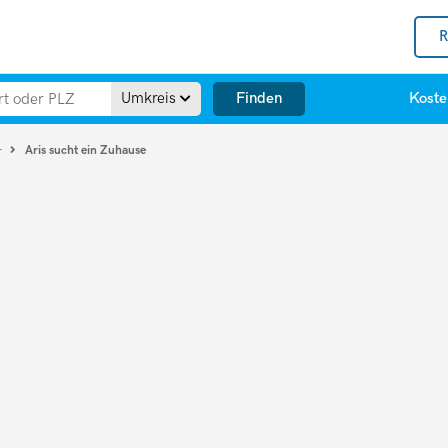
R
Finden
Umkreis
Koste
Aris sucht ein Zuhause
r