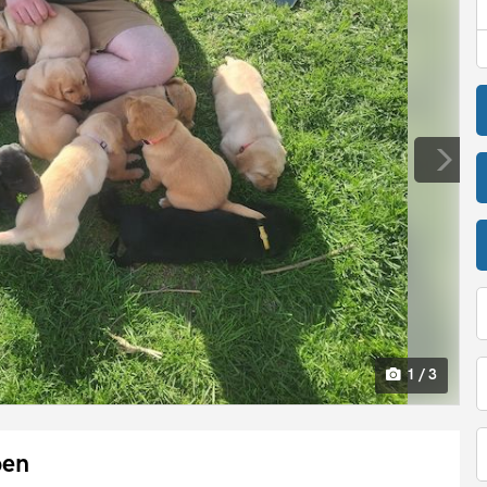
1 / 3
ben