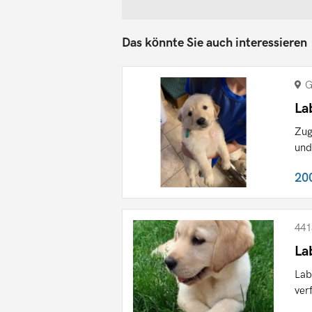
Das könnte Sie auch interessieren
G
La
Zug
und
20
441
La
Lab
ver