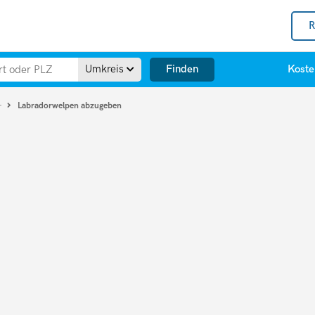
R
Finden
Umkreis
Koste
Labradorwelpen abzugeben
r