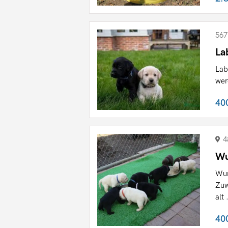
567
La
Lab
wer
40
4
Wu
Wun
Zuw
alt 
40