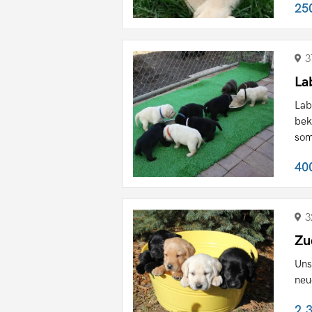
25
3
La
Lab
bek
som
40
3
Zu
Uns
neu
2.