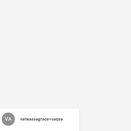
VA
vaneassagrace+saqsa