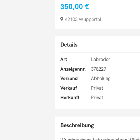
350,00 €
42103 Wuppertal
Details
Art
Labrador
Anzeigennr.
378229
Versand
Abholung
Verkauf
Privat
Herkunft
Privat
Beschreibung
Wunderschöne Labradorwelpen Wha