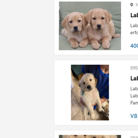
1
La
Lab
erf
40
895
La
Lab
Lab
Fam
VB