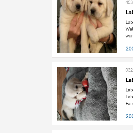
453
La
Lab
Wel
wun
20
032
La
Lab
Lab
Fam
20