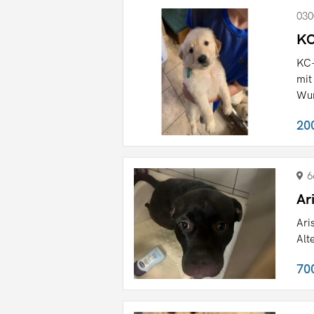
030
KC
KC-
mit
Wur
20
6
Ar
Ari
Alt
70