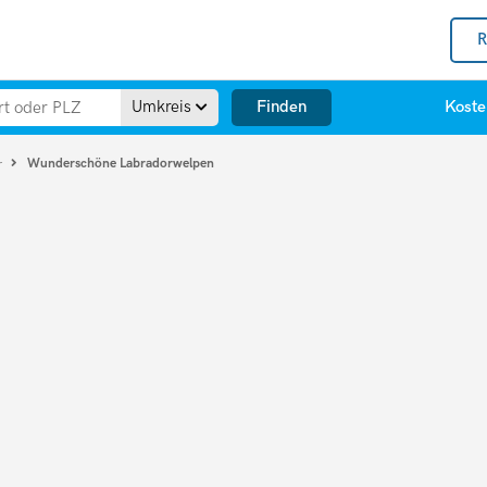
R
Finden
Umkreis
Koste
Wunderschöne Labradorwelpen
r