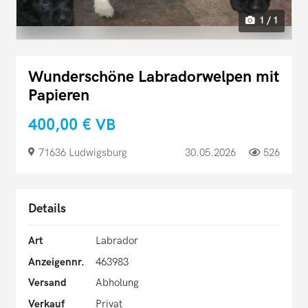
1 / 1
Wunderschöne Labradorwelpen mit
Papieren
400,00 €
VB
71636 Ludwigsburg
30.05.2026
526
Details
Art
Labrador
Anzeigennr.
463983
Versand
Abholung
Verkauf
Privat