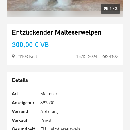
1 / 2
Entzückender Malteserwelpen
300,00 €
VB
24103 Kiel
15.12.2024
4102
Details
Art
Malteser
Anzeigennr.
392500
Versand
Abholung
Verkauf
Privat
Gesundheit
EU-Heimtierausweis