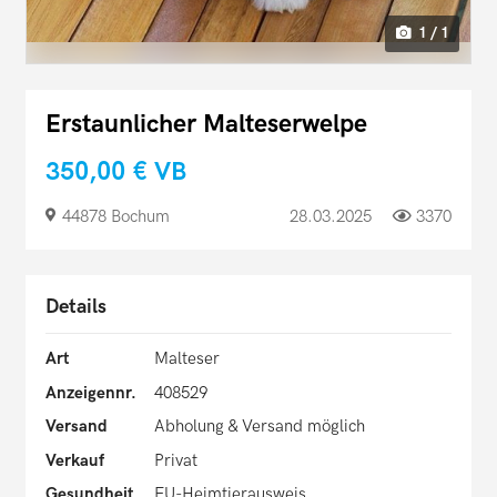
1 / 1
Erstaunlicher Malteserwelpe
350,00 €
VB
44878 Bochum
28.03.2025
3370
Details
Art
Malteser
Anzeigennr.
408529
Versand
Abholung & Versand möglich
Verkauf
Privat
Gesundheit
EU-Heimtierausweis