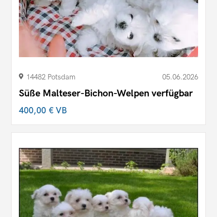
14482 Potsdam
05.06.2026
Süße Malteser-Bichon-Welpen verfügbar
400,00 €
VB