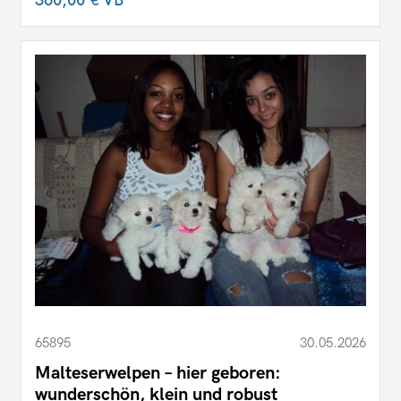
360,00 €
VB
65895
30.05.2026
Malteserwelpen – hier geboren:
wunderschön, klein und robust