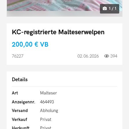
1 / 1
KC-registrierte Malteserwelpen
200,00 €
VB
76227
02.06.2026
394
Details
Art
Malteser
Anzeigennr.
464493
Versand
Abholung
Verkauf
Privat
Herkunft
Privat