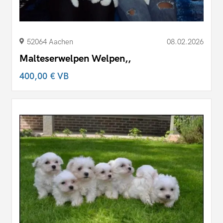
52064 Aachen
08.02.2026
Malteserwelpen Welpen,,
400,00 €
VB