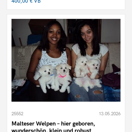
400,00 €
VB
25552
13.05.2026
Malteser Welpen – hier geboren,
wunderschön, klein und robust