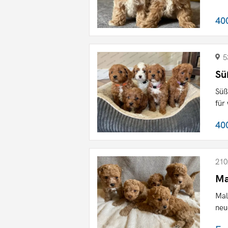
40
5
Sü
Süß
für
40
210
Ma
Mal
neu