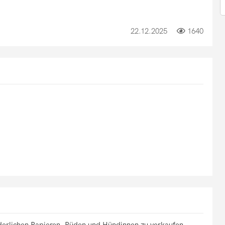
22.12.2025
1640
rderlichen Papieren. Rüden und Hündinnen zu verkaufen.