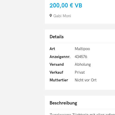
200,00 €
VB
Gabi Moni
Details
Art
Maltipoo
Anzeigennr.
434576
Versand
Abholung
Verkauf
Privat
Muttertier
Nicht vor Ort
Beschreibung
Zugelassene Züchterin mit allen erfo