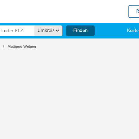
R
Finden
Umkreis
Koste
Maltipoo Welpen
o