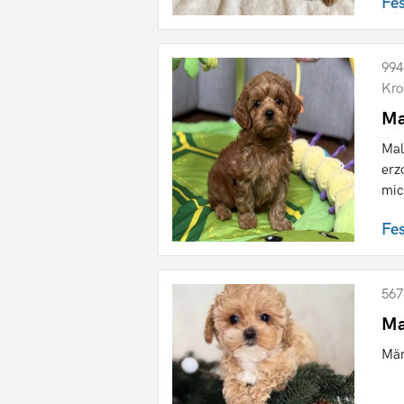
Fe
994
Kro
Ma
Mal
erz
mic
Fe
567
Ma
Män