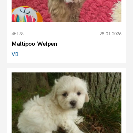
45178
28.01.2026
Maltipoo-Welpen
VB