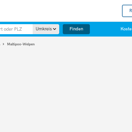
R
Finden
Umkreis
Koste
Maltipoo-Welpen
o