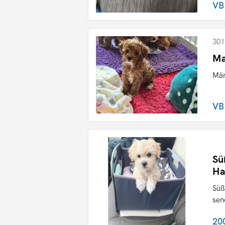
VB
301
Ma
Män
VB
Sü
Ha
Süß
sen
20