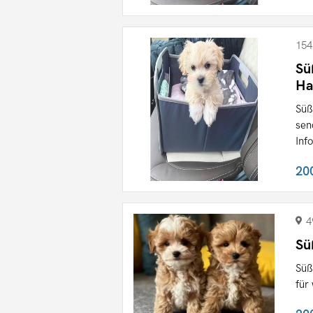
154
Sü
Ha
Süß
sen
Inf
20
4
Sü
Süß
für