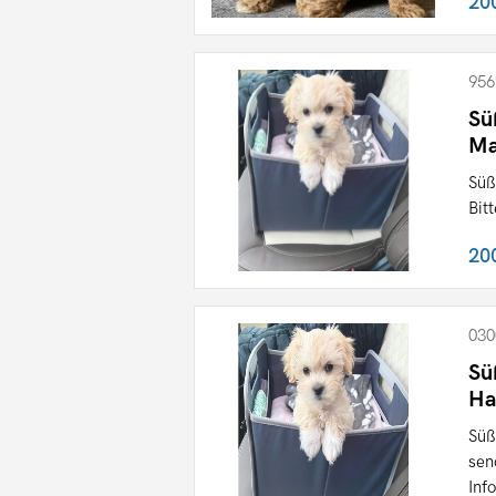
20
956
Sü
Ma
Süß
Bit
20
030
Sü
Ha
Süß
sen
Inf