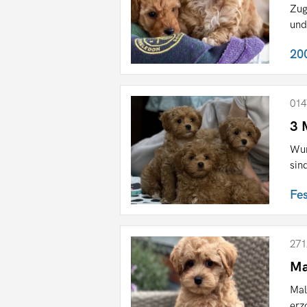
Zug
und
20
014
3 
Wun
sin
Fe
271
Ma
Mal
erz