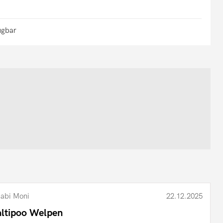
ügbar
abi Moni
22.12.2025
ltipoo Welpen