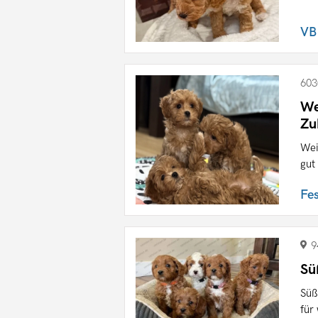
VB
603
We
Zu
Wei
gut
Fe
9
Sü
Süß
für