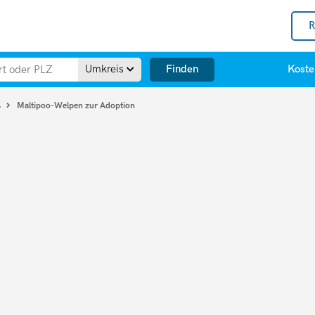
R
Finden
Umkreis
Koste
Maltipoo-Welpen zur Adoption
o