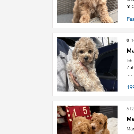
mic
Fe
1
Ma
Ich
Zuh
...
19
612
Ma
Män