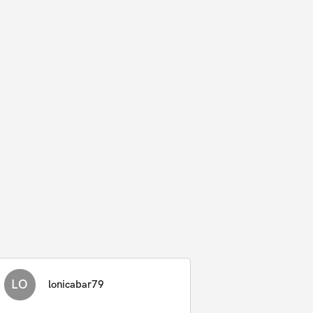
LO
lonicabar79