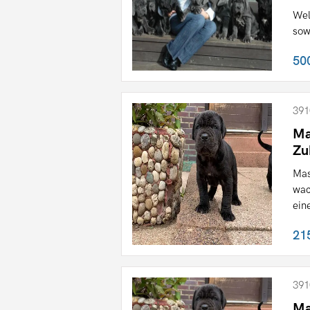
Wel
sow
50
391
Ma
Zu
Mas
wac
eine
21
391
Ma