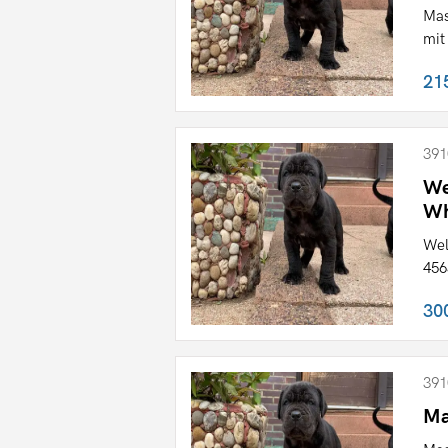
Mas
mit
21
391
We
Wh
Wel
456
30
391
Ma