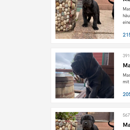
Mas
häu
eine
21
391
Ma
Mas
mit
20
567
Ma