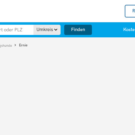
R
Finden
Umkreis
Koste
Ernie
ngshunde