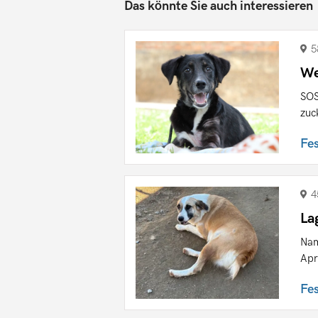
Das könnte Sie auch interessieren
5
We
SOS
zuc
Fe
4
La
Nam
Apr
Fe