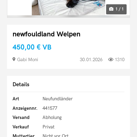
1 / 1
newfouldland Welpen
450,00 €
VB
Gabi Moni
30.01.2026
1310
Details
Art
Neufundländer
Anzeigennr.
441577
Versand
Abholung
Verkauf
Privat
Muttertier
Nicht vor Ort