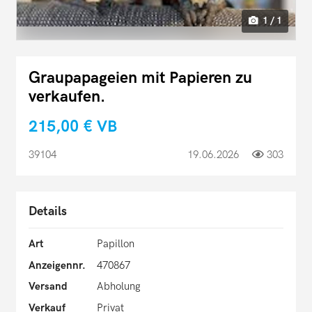
1 / 1
Graupapageien mit Papieren zu
verkaufen.
215,00 €
VB
39104
19.06.2026
303
Details
Art
Papillon
Anzeigennr.
470867
Versand
Abholung
Verkauf
Privat