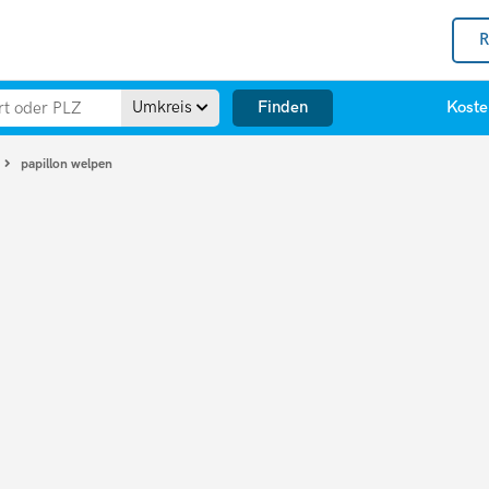
R
Finden
Umkreis
Koste
papillon welpen