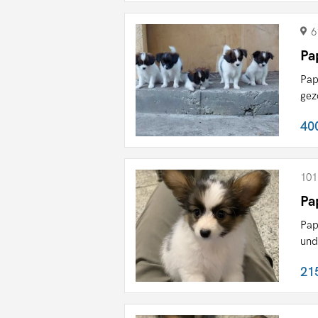
6
Pa
Pap
gez
40
101
Pa
Pap
und
21