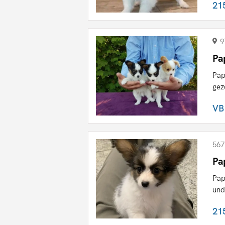
21
9
Pa
Pap
gez
VB
567
Pa
Pap
und
21