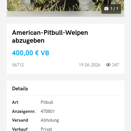
1 / 1
American-Pitbull-Welpen
abzugeben
400,00 €
VB
56712
19.06.2026
347
Details
Art
Pitbull
Anzeigennr.
470801
Versand
Abholung
Verkauf
Privat