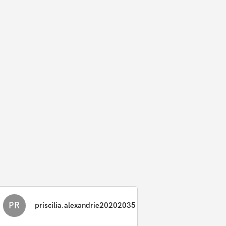
PR
priscilia.alexandrie20202035