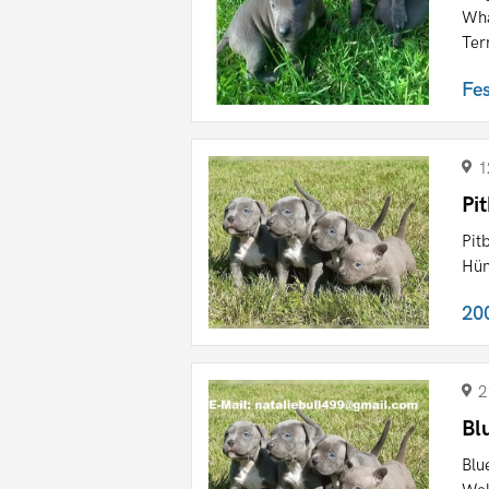
Wha
Terr
Fe
1
Pi
Pit
Hün
20
2
Bl
Blu