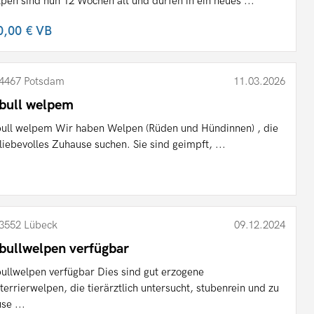
pen sind nun 12 Wochen alt und dürfen in ein neues ...
0,00 €
VB
4467 Potsdam
11.03.2026
tbull welpem
bull welpem Wir haben Welpen (Rüden und Hündinnen) , die
 liebevolles Zuhause suchen. Sie sind geimpft, ...
3552 Lübeck
09.12.2024
tbullwelpen verfügbar
bullwelpen verfügbar Dies sind gut erzogene
lterrierwelpen, die tierärztlich untersucht, stubenrein und zu
se ...