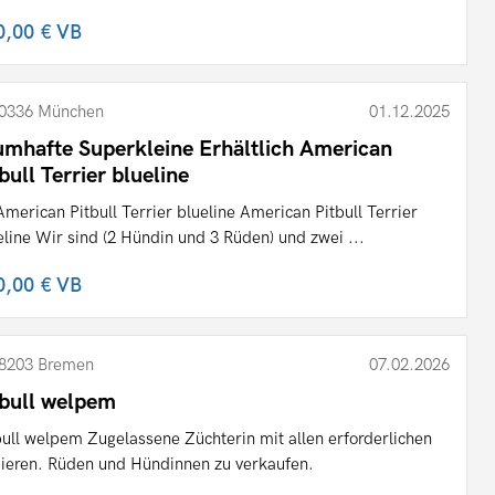
0,00 €
VB
0336 München
01.12.2025
umhafte Superkleine Erhältlich American
bull Terrier blueline
American Pitbull Terrier blueline American Pitbull Terrier
eline Wir sind (2 Hündin und 3 Rüden) und zwei ...
0,00 €
VB
8203 Bremen
07.02.2026
tbull welpem
bull welpem Zugelassene Züchterin mit allen erforderlichen
ieren. Rüden und Hündinnen zu verkaufen.