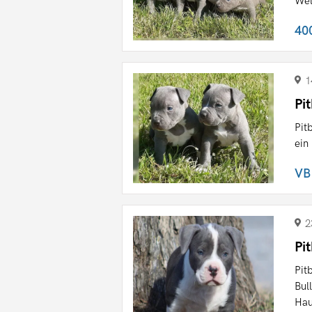
Wel
40
1
Pi
Pit
ein
VB
2
Pi
Pit
Bul
Hau