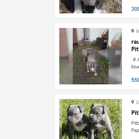
30
8
ra
Pit
.#.
blu
55
2
Pi
Pit
Pap