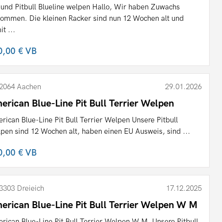
und Pitbull Blueline welpen Hallo, Wir haben Zuwachs
ommen. Die kleinen Racker sind nun 12 Wochen alt und
it ...
0,00 €
VB
2064 Aachen
29.01.2026
erican Blue-Line Pit Bull Terrier Welpen
rican Blue-Line Pit Bull Terrier Welpen Unsere Pitbull
pen sind 12 Wochen alt, haben einen EU Ausweis, sind ...
0,00 €
VB
3303 Dreieich
17.12.2025
erican Blue-Line Pit Bull Terrier Welpen W M
rican Blue-Line Pit Bull Terrier Welpen W M .Unsere Pitbull