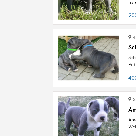
hab
20
4
Sc
Sch
Pit
40
3
Am
Ame
Wel