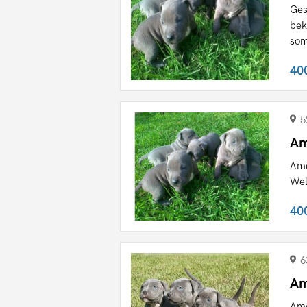
Ges
bek
som
40
5
Am
Ame
Wel
40
6
Am
Ame