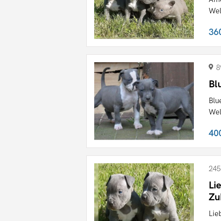
Wel
36
8
Bl
Blu
Wel
40
245
Li
Zu
Lie