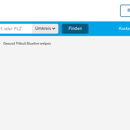
R
Finden
Umkreis
Koste
Gesund Pitbull Blueline welpen