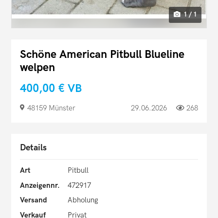
1 / 1
Schöne American Pitbull Blueline
welpen
400,00 €
VB
48159 Münster
29.06.2026
268
Details
Art
Pitbull
Anzeigennr.
472917
Versand
Abholung
Verkauf
Privat