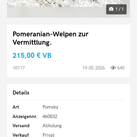
1 / 1
Pomeranian-Welpen zur
Vermittlung.
215,00 €
VB
10117
19.05.2026
545
Details
Art
Pomsky
Anzeigennr.
460832
Versand
Abholung
Verkauf
Privat