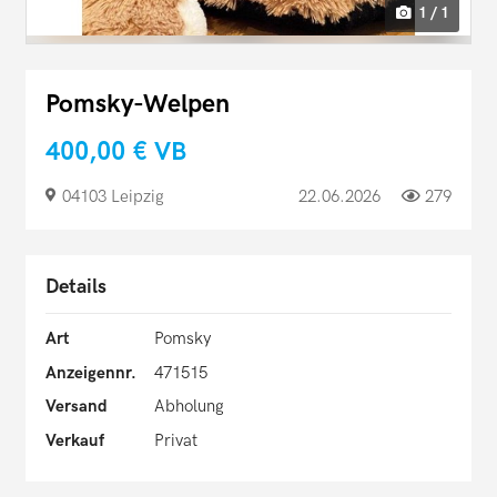
1 / 1
Pomsky-Welpen
400,00 €
VB
04103 Leipzig
22.06.2026
279
Details
Art
Pomsky
Anzeigennr.
471515
Versand
Abholung
Verkauf
Privat