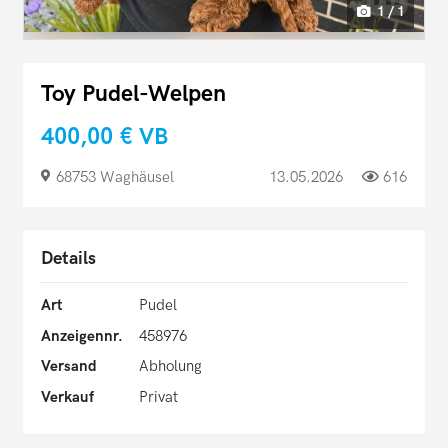
1 / 1
Toy Pudel-Welpen
400,00 €
VB
68753 Waghäusel
13.05.2026
616
Details
Art
Pudel
Anzeigennr.
458976
Versand
Abholung
Verkauf
Privat