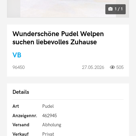
1 / 1
Wunderschöne Pudel Welpen
suchen liebevolles Zuhause
VB
96450
27.05.2026
505
Details
Art
Pudel
Anzeigennr.
462945
Versand
Abholung
Verkauf
Privat