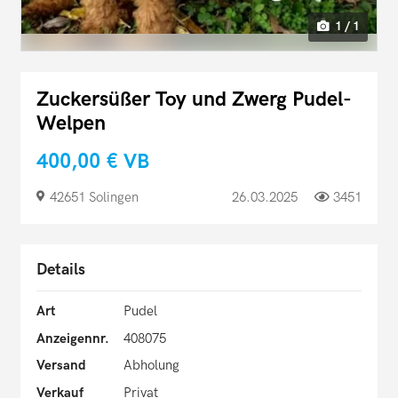
1 / 1
Zuckersüßer Toy und Zwerg Pudel-
Welpen
400,00 €
VB
42651 Solingen
26.03.2025
3451
Details
Art
Pudel
Anzeigennr.
408075
Versand
Abholung
Verkauf
Privat