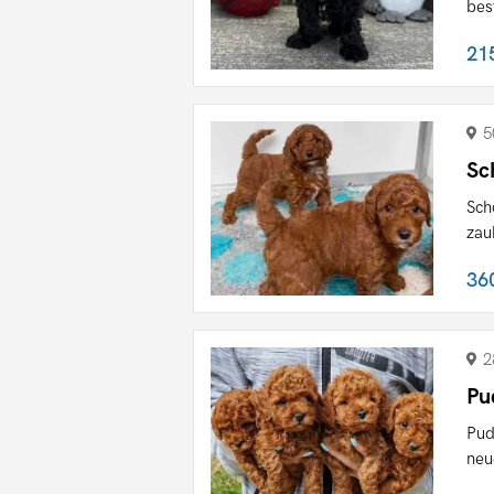
bes
21
5
Sc
Sch
zau
36
2
Pu
Pud
neu