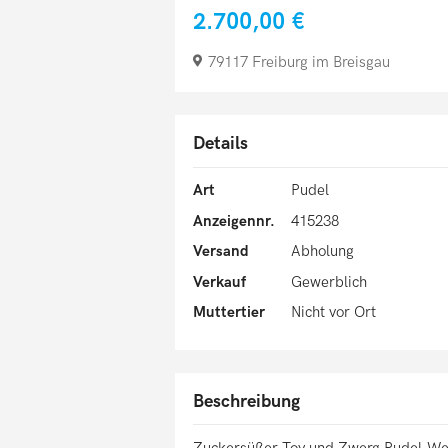
2.700,00 €
79117 Freiburg im Breisgau
Details
Art
Pudel
Anzeigennr.
415238
Versand
Abholung
Verkauf
Gewerblich
Muttertier
Nicht vor Ort
Beschreibung
Zuckersüßer Toy und Zwerg Pudel-We