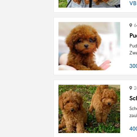
VB
6
Pu
Pud
Zwe
30
2
Sc
Sch
zau
40