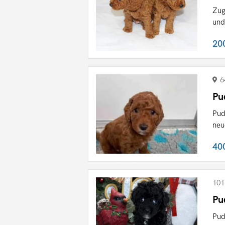
Zug
und
20
6
Pu
Pud
neu
40
101
Pu
Pud