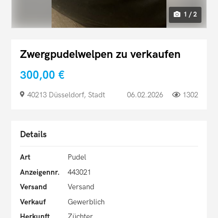
1 / 2
Zwergpudelwelpen zu verkaufen
300,00 €
40213 Düsseldorf, Stadt
06.02.2026
1302
Details
Art
Pudel
Anzeigennr.
443021
Versand
Versand
Verkauf
Gewerblich
Herkunft
Züchter