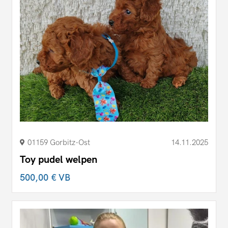
01159 Gorbitz-​Ost
14.11.2025
Toy pudel welpen
500,00 €
VB