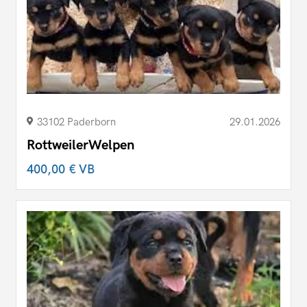
33102 Paderborn
29.01.2026
RottweilerWelpen
400,00 €
VB