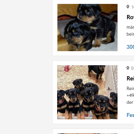
1
Ro
män
bei
30
5
Re
Rei
+49
der 
Fe