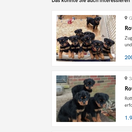
Das könnte Sie auch interessieren
G
Ro
Zug
und
20
3
Ro
Rot
erf
1.