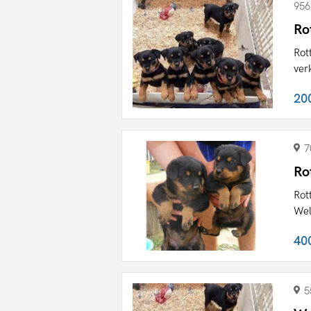
956
Ro
Rot
ver
20
7
Ro
Rot
Wel
40
5