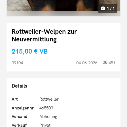
1 / 1
Rottweiler-Welpen zur
Neuvermittlung
215,00 €
VB
39104
04.06.2026
451
Details
Art
Rottweiler
Anzeigennr.
465509
Versand
Abholung
Verkauf
Privat